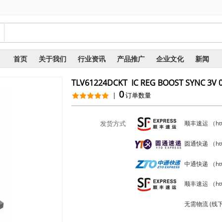
询
首页
关于我们
行业资讯
产品推广
企业文化
新闻
TLV61224DCKT IC REG BOOST SYNC 3V 0
0
|
订单数量
发货方式
顺丰速运 （https
圆通快递 （https
中通快递 （http
顺丰速运 （http
无需物流 (线