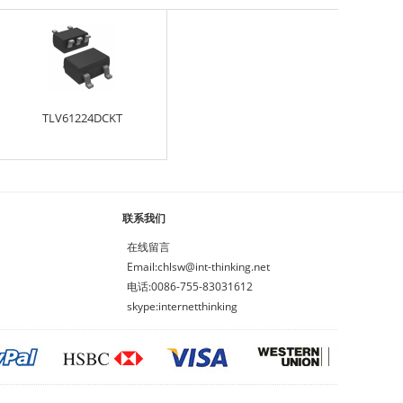
TLV61224DCKT
联系我们
在线留言
Email:chlsw@int-thinking.net
电话:0086-755-83031612
skype:internetthinking