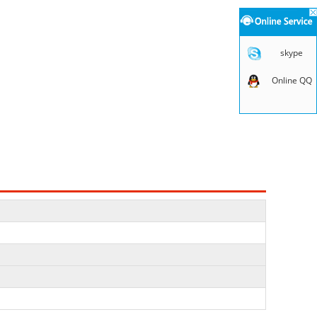
skype
Online QQ