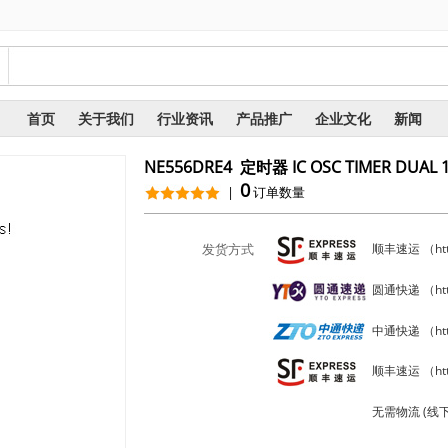
询
首页
关于我们
行业资讯
产品推广
企业文化
新闻
NE556DRE4 定时器 IC OSC TIMER DUAL 1
0
|
订单数量
发货方式
顺丰速运 （https
圆通快递 （https
中通快递 （http
顺丰速运 （http
无需物流 (线