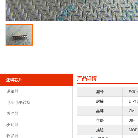
产品详情
逻辑芯片
逻辑器
型号
FX61
封装
DIP1
电压电平转换
品牌
CML
缓冲器
年份
08+
驱动器
描述
MOD
收发器